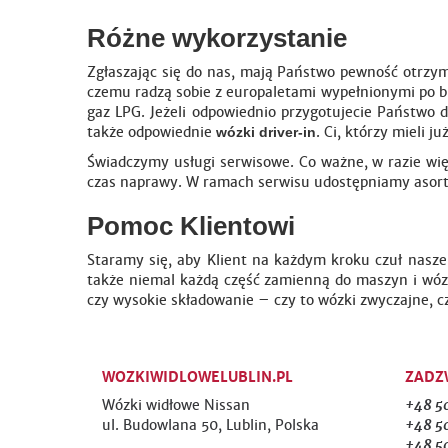
Różne wykorzystanie
Zgłaszając się do nas, mają Państwo pewność otrzy
czemu radzą sobie z europaletami wypełnionymi po b
gaz LPG. Jeżeli odpowiednio przygotujecie Państwo d
także odpowiednie
. Ci, którzy mieli 
wózki driver-in
Świadczymy usługi serwisowe. Co ważne, w razie wię
czas naprawy. W ramach serwisu udostępniamy asorty
Pomoc Klientowi
Staramy się, aby Klient na każdym kroku czuł nasz
także niemal każdą część zamienną do maszyn i wóz
czy wysokie składowanie – czy to wózki zwyczajne, c
WOZKIWIDLOWELUBLIN.PL
ZADZ
Wózki widłowe Nissan
+48 5
ul. Budowlana 50, Lublin, Polska
+48 50
+48 5