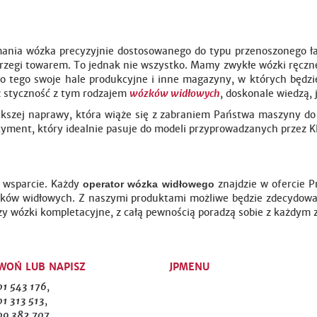
mania wózka precyzyjnie dostosowanego do typu przenoszonego ład
rzegi towarem. To jednak nie wszystko. Mamy zwykłe wózki ręczne,
o tego swoje hale produkcyjne i inne magazyny, w których będziec
już styczność z tym rodzajem
wózków widłowych
, doskonale wiedzą, 
kszej naprawy, która wiąże się z zabraniem Państwa maszyny do 
ment, który idealnie pasuje do modeli przyprowadzanych przez K
e wsparcie. Każdy
znajdzie w ofercie P
operator wózka widłowego
ków widłowych. Z naszymi produktami możliwe będzie zdecydowan
zy wózki kompletacyjne, z całą pewnością poradzą sobie z każdym
WOŃ LUB NAPISZ
JPMENU
01 543 176
,
1 313 513
,
09 382 707