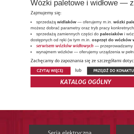
Wózki paletowe i widłowe — 
Zajmujemy się:
sprzedażą
widlaków
— oferujemy m.in.
wózki pal
możesz dobrać parametry oraz tryb pracy konkretnych 
sprzedażą zamiennych części do
paleciaków
i wóz
dostępnych od ręki (w tym m.in.
osprzęt do wózków 
serwisem wózków widłowych
— przeprowadzamy ko
wynajmem wózków — oferujemy urządzenia w pełni 
Zachęcamy do zapoznania się ze szczegółami doty
lub
CZYTAJ WIĘCEJ
PRZEJDŹ DO KONAKTU
KATALOG OGÓLNY
Seria elektryczna