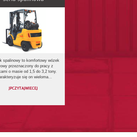
spalinowy to komfortowy wózek
łowy przeznaczony do pracy z
kami o masie od 1,5 do 3,2 tony.
rakteryzuje się on wieloma...
JPCZYTAJWIECEJ