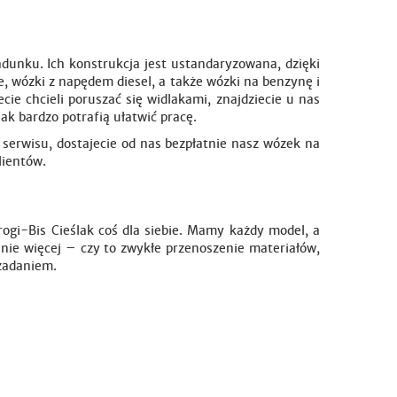
unku. Ich konstrukcja jest ustandaryzowana, dzięki
 wózki z napędem diesel, a także wózki na benzynę i
ie chcieli poruszać się widlakami, znajdziecie u nas
jak bardzo potrafią ułatwić pracę.
serwisu, dostajecie od nas bezpłatnie nasz wózek na
lientów.
rogi-Bis Cieślak coś dla siebie. Mamy każdy model, a
ie więcej – czy to zwykłe przenoszenie materiałów,
 zadaniem.