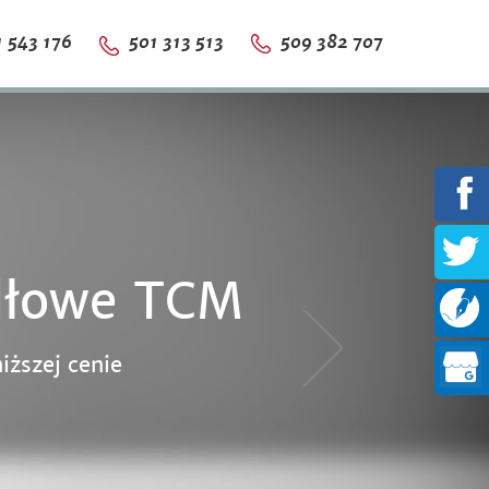
 543 176
501 313 513
509 382 707
dłowe TCM
epszej cenie
dłowe TCM
iższej cenie