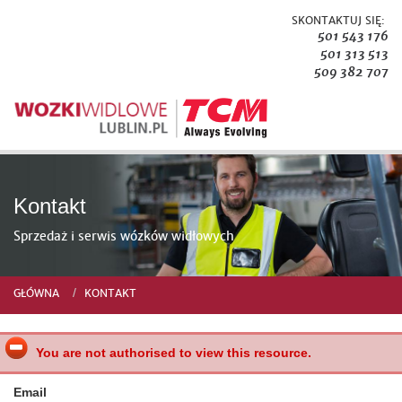
SKONTAKTUJ SIĘ:
501 543 176
501 313 513
509 382 707
Kontakt
Sprzedaż i serwis wózków widłowych
GŁÓWNA
KONTAKT
You are not authorised to view this resource.
Email